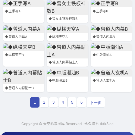
◆正手写A
◆正手写B
◆曾女士铁板神数B
◆曾道人内幕A
◆纵横天空A
◆曾道人内幕B
◆纵横天空B
◆中版潮汕A
◆曾道人内幕贴士A
◆中版潮汕B
◆曾道人玄机A
◆曾道人内幕贴士B
1
2
3
4
5
6
下一页
Copyright © 天空彩票图库 Reserved · 永久域名 tktk8.cc