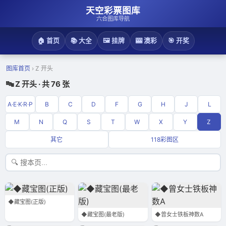
天空彩票图库
六合图库导航
🏠 首页
📚 大全
🖼 ️挂牌
🎰 澳彩
🎯 开奖
图库首页
›
Z 开头
🔤 Z 开头 · 共 76 张
A·E·K·R·P
B
C
D
F
G
H
J
L
M
N
Q
S
T
W
X
Y
Z
其它
118彩图区
◆藏宝图(正版)
◆藏宝图(最老版)
◆曾女士铁板神数A